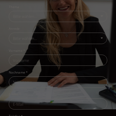
Thema
Anrede
Vorname
*
Nachname
*
E-Mail
*