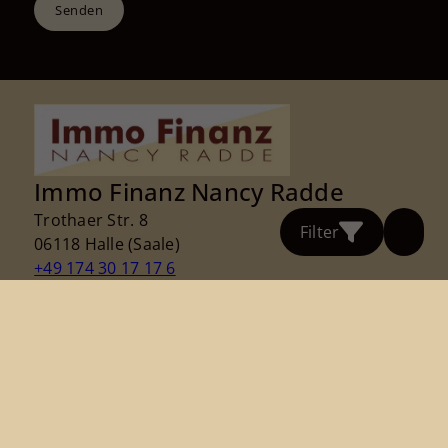
Senden
Immo Finanz Nancy Radde
Trothaer Str. 8
Filter
06118 Halle (Saale)
+49 174 30 17 17 6
nradde@radde-immofinanz.de
Nach oben
Immobilie bewerten
Immobilie finden
Immobilie verkaufen