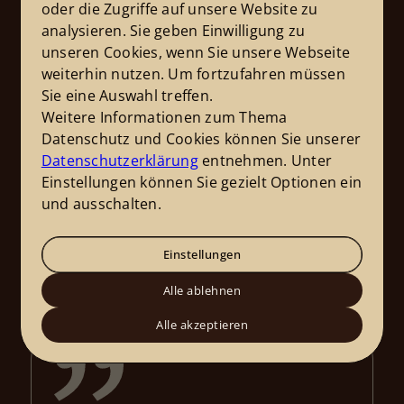
oder die Zugriffe auf unsere Website zu
analysieren. Sie geben Einwilligung zu
Was sagen unsere Kunden
unseren Cookies, wenn Sie unsere Webseite
Zufriedene Kunden sind mein größtes Lob!
weiterhin nutzen. Um fortzufahren müssen
Hier finden Sie Bewertungen meiner Kunden.
Sie eine Auswahl treffen.
Lassen Sie sich von Ihren positiven Stimmen
Weitere Informationen zum Thema
überzeugen und erfahren Sie mehr über meine
Datenschutz und Cookies können Sie unserer
Leistungen aus erster Hand.
Datenschutzerklärung
entnehmen. Unter
Die angezeigten Bewertungen stammen von
Einstellungen können Sie gezielt Optionen ein
Google. Sie wurden nicht auf Echtheit überprüft.
und ausschalten.
Einstellungen
Alle ansehen
Alle ablehnen
Alle akzeptieren