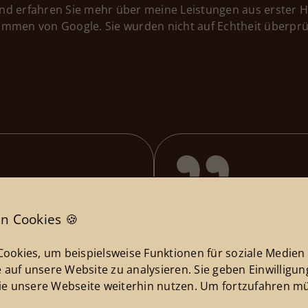
d erfahren Sie mehr über meine Leistungen aus erster 
mmen von Google. Sie wurden nicht auf Echtheit überprü
n Cookies 🍪
 25. Juni 2025
sybille ernst
- 2
 jederzeit ansprechbar!
Nancy Radde ist eine se
ookies, um beispielsweise Funktionen für soziale Medien
sympathische Beraterin
e auf unsere Website zu analysieren. Sie geben Einwilligu
empfehlen! Vielen Dank
ie unsere Webseite weiterhin nutzen. Um fortzufahren mü