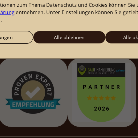
ationen zum Thema Datenschutz und Cookies können Sie 
lärung
entnehmen. Unter Einstellungen können Sie geziel
.
lungen
Alle ablehnen
Alle a
et: