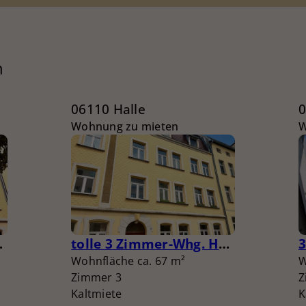
n
06110 Halle
0
Wohnung zu mieten
W
it Bidet
tolle 3 Zimmer-Whg. Hochparterre
Wohnfläche ca. 67 m²
W
Zimmer 3
Z
Kaltmiete
K