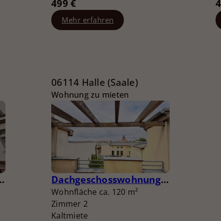
499 €
4
Mehr erfahren
06114 Halle (Saale)
Wohnung zu mieten
t Treppenlift und großer Küche
Dachgeschosswohnung mit Terrasse und Blick auf die Pauluskirche
Wohnfläche ca. 120 m²
Zimmer 2
Kaltmiete