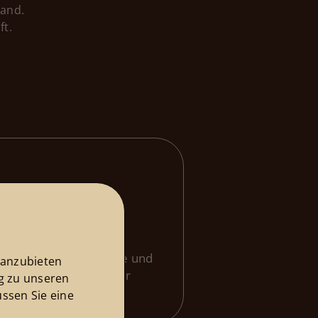
Hand.
ft.
9. Januar 2025
hr engagierte, ehrliche und
 anzubieten
. Wir werden sie weiter
ng zu unseren
, Nancy!
ssen Sie eine