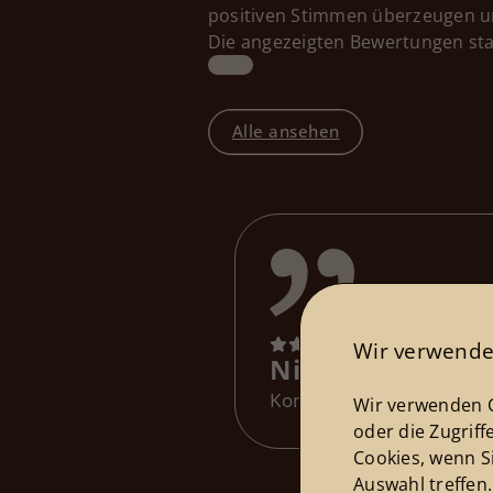
positiven Stimmen überzeugen un
Die angezeigten Bewertungen sta
Alle ansehen
Wir verwende
Niclas Gärtner
-
Kompetent, engagiert und
Wir verwenden C
oder die Zugriff
Cookies, wenn S
Auswahl treffen.