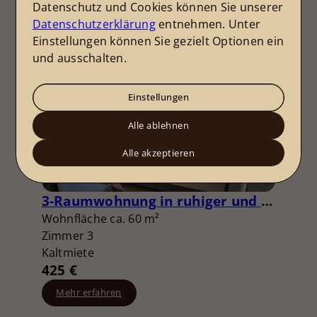
Datenschutz und Cookies können Sie unserer
06128 Halle (Saale)
Datenschutzerklärung
entnehmen. Unter
Wohnung zu mieten
Einstellungen können Sie gezielt Optionen ein
und ausschalten.
Einstellungen
Alle ablehnen
Alle akzeptieren
3-Raumwohnung in ruhiger und grüner Lage
Wohnfläche ca. 60 m²
Zimmer 3
Kaltmiete
425 €
Mehr erfahren