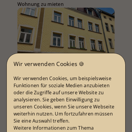
Wohnung zu mieten
Wir verwenden Cookies 🍪
tolle 3 Zimmer-Whg. Hochparterre
Wir verwenden Cookies, um beispielsweise
Wohnfläche ca. 67 m²
Funktionen für soziale Medien anzubieten
Zimmer 3
oder die Zugriffe auf unsere Website zu
Kaltmiete
analysieren. Sie geben Einwilligung zu
499 €
unseren Cookies, wenn Sie unsere Webseite
Mehr erfahren
weiterhin nutzen. Um fortzufahren müssen
Sie eine Auswahl treffen.
Weitere Informationen zum Thema