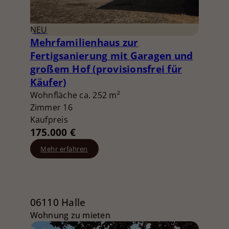
NEU
Mehrfamilienhaus zur
Fertigsanierung mit Garagen und
großem Hof (provisionsfrei für
Käufer)
Wohnfläche ca. 252 m²
Zimmer 16
Kaufpreis
175.000 €
Mehr erfahren
06110 Halle
Wohnung zu mieten