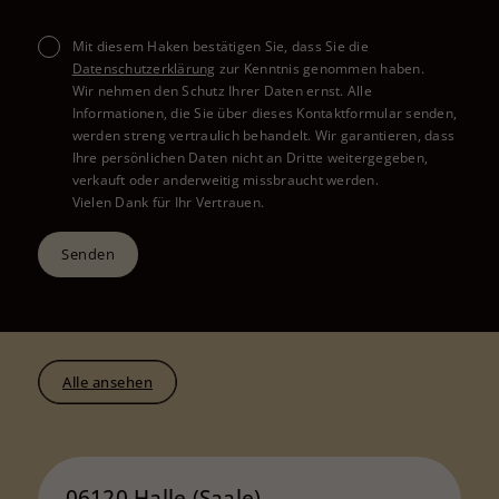
Mit diesem Haken bestätigen Sie, dass Sie die
Datenschutzerklärung
zur Kenntnis genommen haben.
Wir nehmen den Schutz Ihrer Daten ernst. Alle
Informationen, die Sie über dieses Kontaktformular senden,
werden streng vertraulich behandelt. Wir garantieren, dass
Ihre persönlichen Daten nicht an Dritte weitergegeben,
verkauft oder anderweitig missbraucht werden.
Vielen Dank für Ihr Vertrauen.
Senden
Alle ansehen
06120 Halle (Saale)