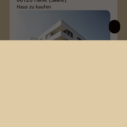
Haus zu kaufen
VERKAUFT
moderner Neubau mit höchster Ausstattung
Wohnfläche ca. 187 m²
Zimmer 4
Mehr erfahren