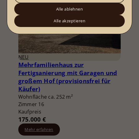
Alle ablehnen
Alle akzeptieren
NEU
Mehrfamilienhaus zur
Fertigsanierung mit Garagen und
großem Hof (provisionsfrei für
Käufer)
Wohnfläche ca. 252 m²
Zimmer 16
Kaufpreis
175.000 €
Mehr erfahren