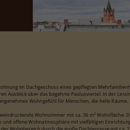
ohnung im Dachgeschoss eines gepflegten Mehrfamilien
Ausblick über das begehrte Paulusviertel. In der Lessin
 angenehmes Wohngefühl für Menschen, die helle Räume, 
beeindruckende Wohnzimmer mit ca. 36 m² Wohnfläche. D
le und offene Wohnatmosphäre mit vielfältigen Einrichtu
 der Wohnbereich durch die große Dachterrasse mit ca. 22