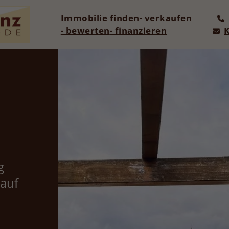
Immobilie finden
- verkaufen
- bewerten
- finanzieren
g
 auf