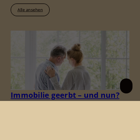
Alle ansehen
Immobilie geerbt – und nun?
Eine Immobilie zu erben ist komplex. Wir helfen
Ihnen bei der Wertermittlung, zeigen Ihnen Optionen
wie Eigennutzung, Vermietung oder Verkauf und
unterstützen Sie in Erbengemeinschaften, um die
besten Entscheidungen zu treffen.
Mehr erfahren