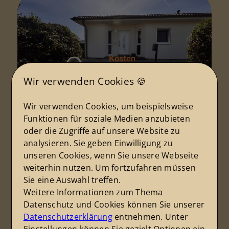
Wir verwenden Cookies 🍪
Wir verwenden Cookies, um beispielsweise
Funktionen für soziale Medien anzubieten
24.05.2026
oder die Zugriffe auf unsere Website zu
Nebenkosten beim
analysieren. Sie geben Einwilligung zu
Hauskauf in Sachsen-
unseren Cookies, wenn Sie unsere Webseite
weiterhin nutzen. Um fortzufahren müssen
Anhalt:
Sie eine Auswahl treffen.
Grunderwerbsteuer,
Weitere Informationen zum Thema
Notar, Grundbuch – mit
Datenschutz und Cookies können Sie unserer
Datenschutzerklärung
entnehmen. Unter
Beispielrechnung für Halle
Einstellungen können Sie gezielt Optionen ein